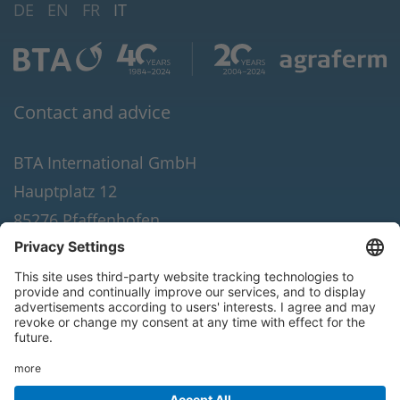
DE
EN
FR
IT
Contact and advice
BTA International GmbH
Hauptplatz 12
85276 Pfaffenhofen
Tel. +49 8441 8086-100
Fax +49 8441 8086-190
E-Mail:
info(at)bta-international.de
© 2026 BTA International GmbH. All rights