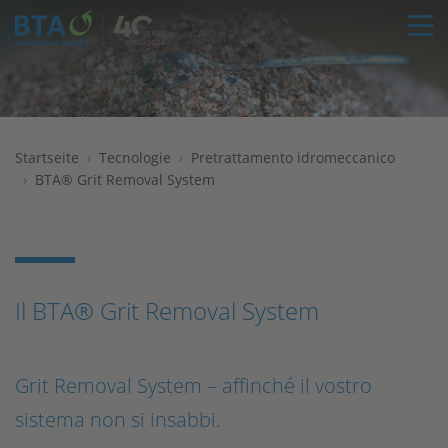
T
Startseite
Tecnologie
Pretrattamento idromeccanico
BTA® Grit Removal System
Il BTA® Grit Removal System
Grit Removal System – affinché il vostro
sistema non si insabbi.