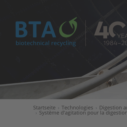
Startseite
Technologies
Digestion a
Système d'agitation pour la digestio