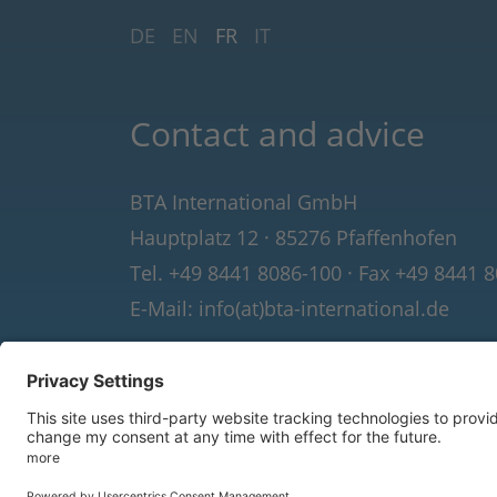
DE
EN
FR
IT
Contact and advice
BTA International GmbH
Hauptplatz 12
·
85276 Pfaffenhofen
Tel. +49 8441 8086-100
·
Fax +49 8441 8
E-Mail:
info(at)bta-international.de
© 2026 BTA International GmbH. All rig