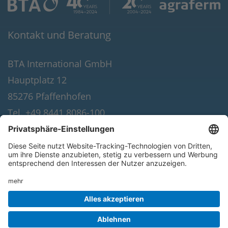
Kontakt und Beratung
BTA International GmbH
Hauptplatz 12
85276 Pfaffenhofen
Tel. +49 8441 8086-100
Fax +49 8441 8086-190
E-Mail:
info(at)bta-international.de
© 2026 BTA International GmbH. Alle Rechte
vorbehalten.
Datenschutz
·
Impressum