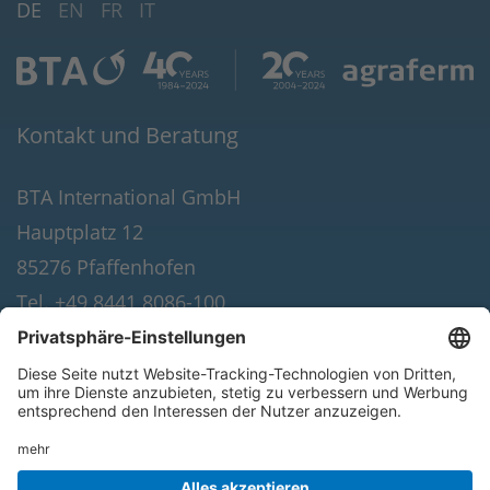
DE
EN
FR
IT
Kontakt und Beratung
BTA International GmbH
Hauptplatz 12
85276 Pfaffenhofen
Tel. +49 8441 8086-100
Fax +49 8441 8086-190
E-Mail:
info(at)bta-international.de
© 2026 BTA International GmbH. Alle Rechte