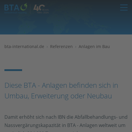
T
bta-international.de
Referenzen
Anlagen im Bau
Diese BTA - Anlagen befinden sich in
Umbau, Erweiterung oder Neubau
Damit erhöht sich nach IBN die Abfallbehandlungs- und
Nassvergärungskapazität in BTA - Anlagen weltweit um