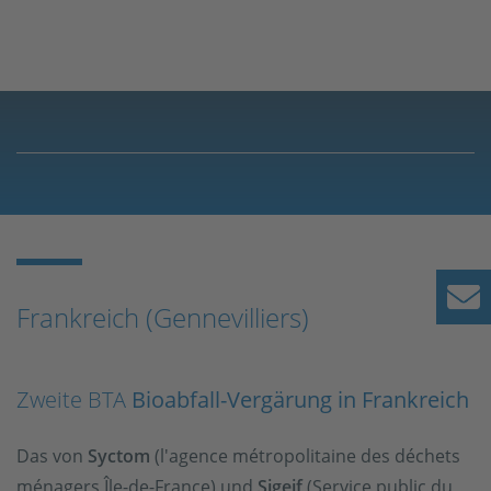
Frankreich (Gennevilliers)
Zweite BTA
Bioabfall-Vergärung in Frankreich
Das von
Syctom
(l'agence métropolitaine des déchets
ménagers Île-de-France) und
Sigeif
(Service public du