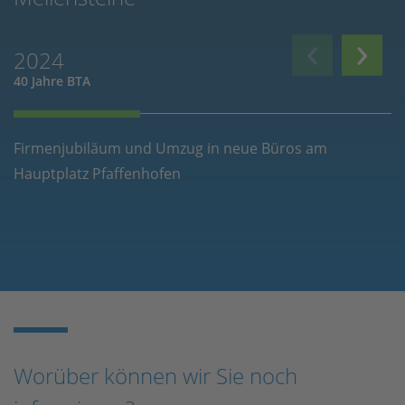
‹
›
2024
2023
40 Jahre BTA
3 Anlagenerweiterunge
Firmenjubiläum und Umzug in neue Büros am
A
Hauptplatz Pfaffenhofen
Ca
Worüber können wir Sie noch