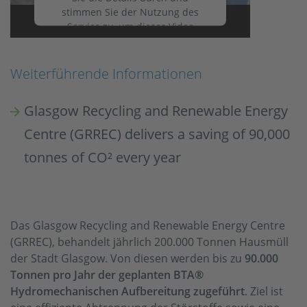
stimmen Sie der Nutzung des
Service zu, um dieses Video
anzusehen.
Weiterführende Informationen
Mehr Informationen
Glasgow Recycling and Renewable Energy
Akzeptieren
Centre (GRREC) delivers a saving of 90,000
powered by
Usercentrics Consent
tonnes of CO² every year
Management Platform
Das Glasgow Recycling and Renewable Energy Centre
(GRREC), behandelt jährlich 200.000 Tonnen Hausmüll
der Stadt Glasgow. Von diesen werden bis zu
90.000
Tonnen pro Jahr der geplanten BTA®
Hydromechanischen Aufbereitung zugeführt
. Ziel ist