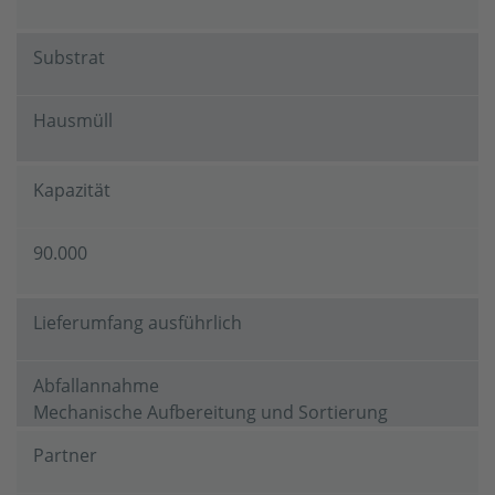
Substrat
Hausmüll
Kapazität
90.000
Lieferumfang ausführlich
Abfallannahme
Mechanische Aufbereitung und Sortierung
BTA® Hydromechanische Aufbereitung
Partner
Einstufige Nassvergärung
Biogasnutzung in BHKWs