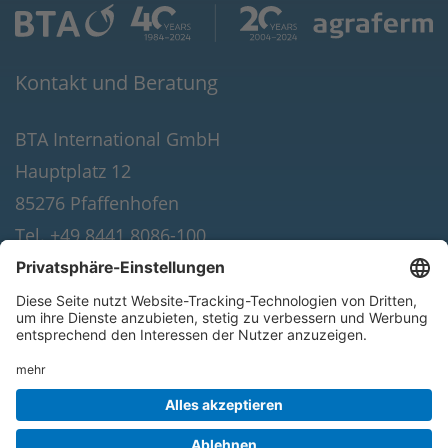
Kontakt und Beratung
BTA International GmbH
Hauptplatz 12
85276 Pfaffenhofen
Tel. +49 8441 8086-100
Fax +49 8441 8086-190
E-Mail:
info(at)bta-international.de
© 2026 BTA International GmbH. Alle Rechte
vorbehalten.
Datenschutz
·
Impressum