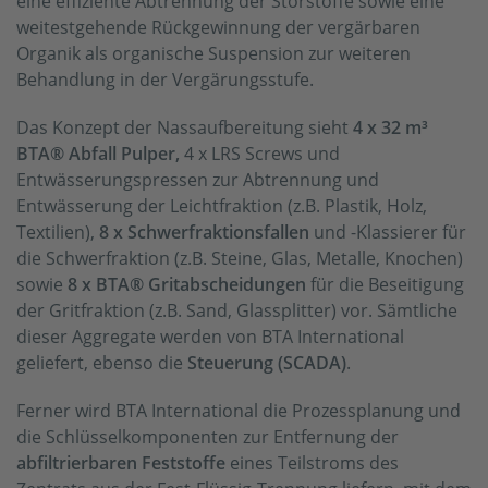
eine effiziente Abtrennung der Störstoffe sowie eine
weitestgehende Rückgewinnung der vergärbaren
Organik als organische Suspension zur weiteren
Behandlung in der Vergärungsstufe.
Das Konzept der Nassaufbereitung sieht
4 x 32 m³
BTA® Abfall Pulper,
4 x LRS Screws und
Entwässerungspressen zur Abtrennung und
Entwässerung der Leichtfraktion (z.B. Plastik, Holz,
Textilien),
8 x Schwerfraktionsfallen
und -Klassierer für
die Schwerfraktion (z.B. Steine, Glas, Metalle, Knochen)
sowie
8 x BTA® Gritabscheidungen
für die Beseitigung
der Gritfraktion (z.B. Sand, Glassplitter) vor. Sämtliche
dieser Aggregate werden von BTA International
geliefert, ebenso die
Steuerung (SCADA)
.
Ferner wird BTA International die Prozessplanung und
die Schlüsselkomponenten zur Entfernung der
abfiltrierbaren Feststoffe
eines Teilstroms des